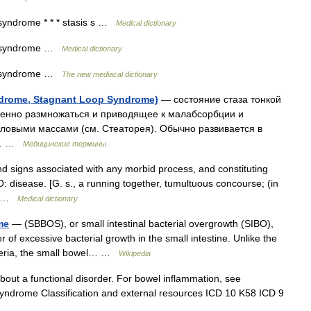
syndrome * * * stasis s …
Medical dictionary
p syndrome …
Medical dictionary
p syndrome …
The new mediacal dictionary
drome, Stagnant Loop Syndrome)
— состояние стаза тонкой
ленно размножаться и приводящее к малабсорбции и
ловыми массами (см. Стеаторея). Обычно развивается в
ой… …
Медицинские термины
signs associated with any morbid process, and constituting
: disease. [G. s., a running together, tumultuous concourse; (in
,… …
Medical dictionary
me
— (SBBOS), or small intestinal bacterial overgrowth (SIBO),
r of excessive bacterial growth in the small intestine. Unlike the
acteria, the small bowel… …
Wikipedia
about a functional disorder. For bowel inflammation, see
syndrome Classification and external resources ICD 10 K58 ICD 9