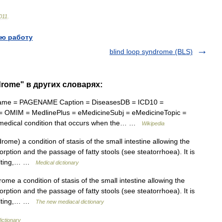
011
.
ю работу
blind loop syndrome (BLS)
drome" в других словарях:
ame = PAGENAME Caption = DiseasesDB = ICD10 =
= OMIM = MedlinePlus = eMedicineSubj = eMedicineTopic =
medical condition that occurs when the… …
Wikipedia
ome) a condition of stasis of the small intestine allowing the
ption and the passage of fatty stools (see steatorrhoea). It is
esulting,… …
Medical dictionary
me a condition of stasis of the small intestine allowing the
ption and the passage of fatty stools (see steatorrhoea). It is
esulting,… …
The new mediacal dictionary
ictionary