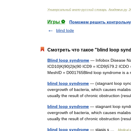
Универсальный
англо
-
русский
словарь
.
Академик
.
ру
.
2
Игры ⚽
Поможем решить контрольну
blind lode
Смотреть что такое "blind loop syn
Blind loop syndrome
— Infobox Disease N
ICD10|K|90|2|k|90 ICD9 = ICD9|579.2 ICDO 
MeshID = D001765Blind loop syndrome is a 
blind loop syndrome
— (stagnant loop syndr
overgrowth of bacteria, which causes malabsor
usually the result of chronic obstruction (r
blind loop syndrome
— stagnant loop syndro
overgrowth of bacteria, which causes malabsor
usually the result of chronic obstruction (r
blind loop syndrome
— stasis s …
Medical d