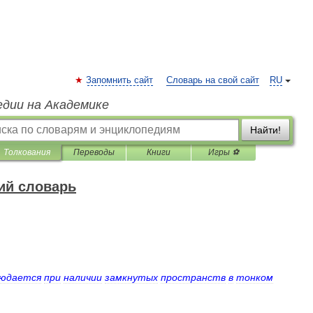
Запомнить сайт
Словарь на свой сайт
RU
едии на Академике
Найти!
Толкования
Переводы
Книги
Игры ⚽
ий словарь
юдается
при
наличии
замкнутых
пространств
в
тонком