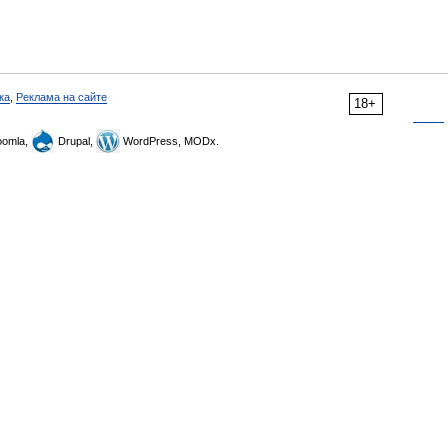
ка
,
Реклама на сайте
18+
omla,
Drupal,
WordPress, MODx.