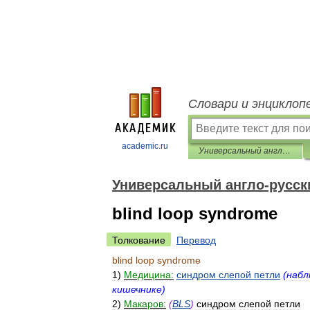
Словари и энциклоп
academic.ru
Универсальный англо-русский словарь
Универсальный англо-русск
blind loop syndrome
Толкование
Перевод
blind
loop
syndrome
1
)
Медицина:
синдром
слепой
петли
(
набл
кишечнике
)
2
)
Макаров:
(
BLS
)
синдром
слепой
петли