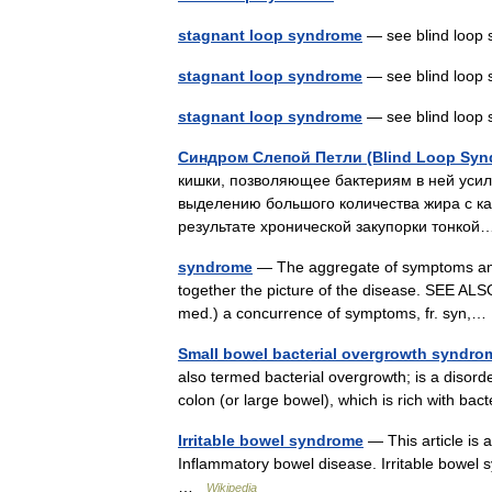
stagnant loop syndrome
— see blind loop 
stagnant loop syndrome
— see blind loo
stagnant loop syndrome
— see blind loo
Синдром Слепой Петли (Blind Loop Syn
кишки, позволяющее бактериям в ней уси
выделению большого количества жира с ка
результате хронической закупорки тонк
syndrome
— The aggregate of symptoms and 
together the picture of the disease. SEE ALSO
med.) a concurrence of symptoms, fr. syn
Small bowel bacterial overgrowth syndro
also termed bacterial overgrowth; is a disorde
colon (or large bowel), which is rich with b
Irritable bowel syndrome
— This article is 
Inflammatory bowel disease. Irritable bowel 
…
Wikipedia